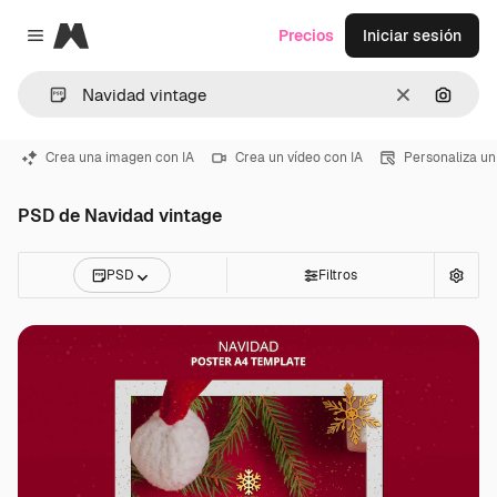
Magnific
Precios
Iniciar sesión
Close menu
Borrar
Buscar
Crea una imagen con IA
Crea un vídeo con IA
Personaliza un
PSD de Navidad vintage
PSD
Filtros