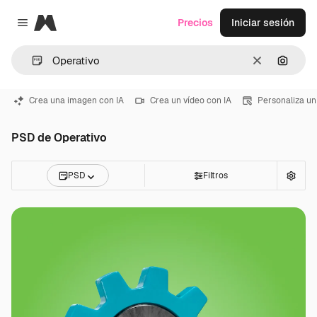
Magnific
Precios
Iniciar sesión
Close menu
Borrar
Buscar
Crea una imagen con IA
Crea un vídeo con IA
Personaliza un
PSD de Operativo
PSD
Filtros