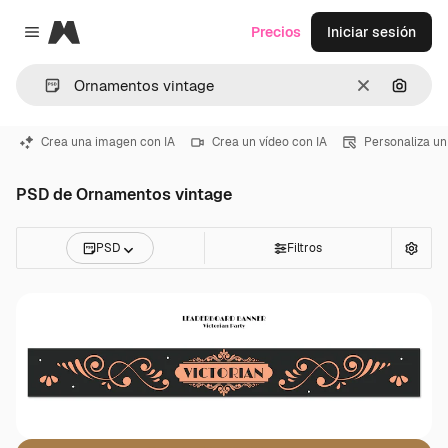
Magnific
Precios
Iniciar sesión
Close menu
Borrar
Buscar
Crea una imagen con IA
Crea un vídeo con IA
Personaliza un
PSD de Ornamentos vintage
PSD
Filtros