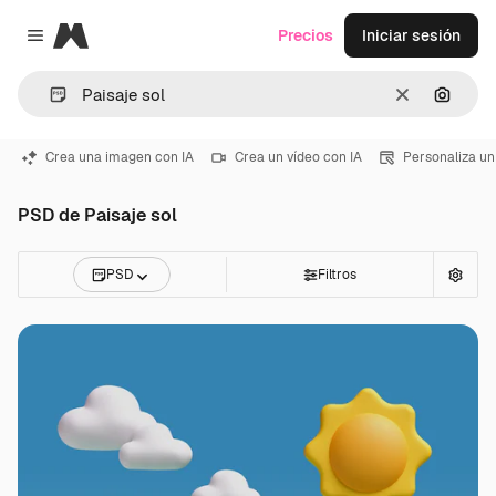
Magnific
Precios
Iniciar sesión
Close menu
Borrar
Buscar
Crea una imagen con IA
Crea un vídeo con IA
Personaliza un
PSD de Paisaje sol
PSD
Filtros