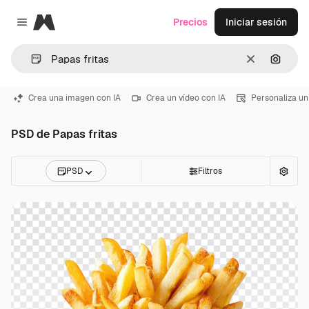
Magnific
Precios
Iniciar sesión
Close menu
Borrar
Buscar
Crea una imagen con IA
Crea un vídeo con IA
Personaliza un
PSD de Papas fritas
PSD
Filtros