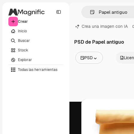
Crear
Crea una imagen con IA
Inicio
Buscar
PSD de Papel antiguo
Stock
PSD
Licen
Explorar
Todas las imágenes
Todas las herramientas
Vectores
Ilustraciones
Fotos
PSD
Plantillas
Mockups
Vídeos
Clips de vídeo
Motion graphics
Plantillas de vídeos
Iconos
Modelos 3D
Fuentes