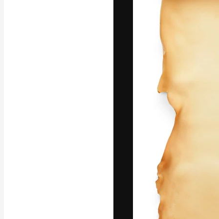
La plataforma cr
trabajo. Más de
entre creativos
estudios.
Español
Copyright © 2010