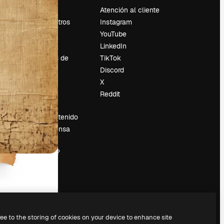
Precios
Atención al cliente
Sobre nosotros
Instagram
Reviews
YouTube
Empleo
LinkedIn
Tendencias de
TikTok
búsqueda
Discord
Blog
X
es
Eventos
Reddit
Slidesgo
Vender contenido
Sala de prensa
¿Buscas
magnific.ai?
ree to the storing of cookies on your device to enhance site