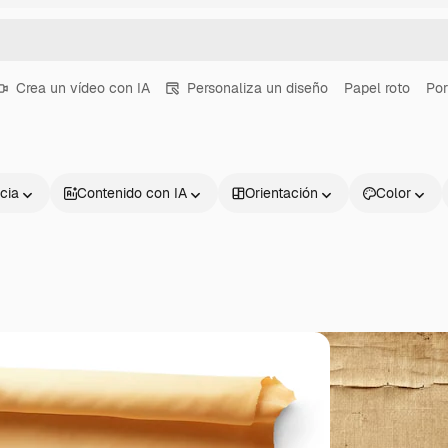
Crea un vídeo con IA
Personaliza un diseño
Papel roto
Por
cia
Contenido con IA
Orientación
Color
Productos
Información úti