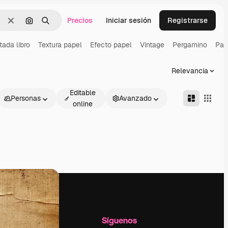
Precios
Iniciar sesión
Registrarse
Borrar
Buscar por imagen
Buscar
tada libro
Textura papel
Efecto papel
Vintage
Pergamino
Pap
Relevancia
Editable
Personas
Avanzado
online
l
Empresa
Síguenos