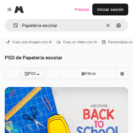
Magnific
Precios
Iniciar sesión
Close menu
Borrar
Buscar
Crea una imagen con IA
Crea un vídeo con IA
Personaliza un
PSD de Papeleria escolar
PSD
Filtros