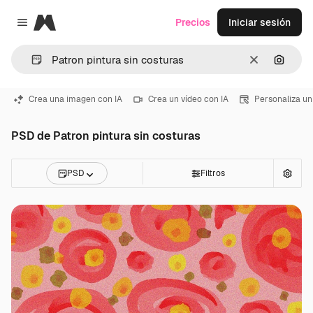
Magnific
Precios
Iniciar sesión
Close menu
Borrar
Buscar
Crea una imagen con IA
Crea un vídeo con IA
Personaliza un
PSD de Patron pintura sin costuras
PSD
Filtros