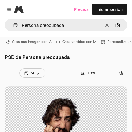
Magnific
Precios
Iniciar sesión
Close menu
Borrar
Buscar
Crea una imagen con IA
Crea un vídeo con IA
Personaliza un
PSD de Persona preocupada
PSD
Filtros