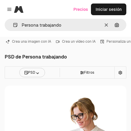
Magnific
Precios
Iniciar sesión
Close menu
Borrar
Buscar
Crea una imagen con IA
Crea un vídeo con IA
Personaliza un
PSD de Persona trabajando
PSD
Filtros