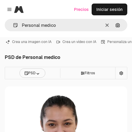
Magnific
Precios
Iniciar sesión
Close menu
Borrar
Buscar
Crea una imagen con IA
Crea un vídeo con IA
Personaliza un
PSD de Personal medico
PSD
Filtros