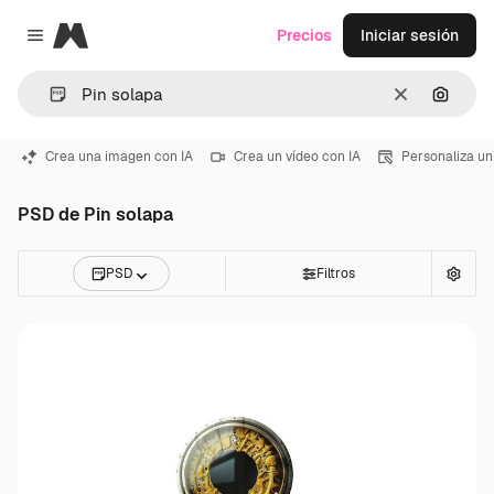
Magnific
Precios
Iniciar sesión
Close menu
Borrar
Buscar
Crea una imagen con IA
Crea un vídeo con IA
Personaliza un
PSD de Pin solapa
PSD
Filtros