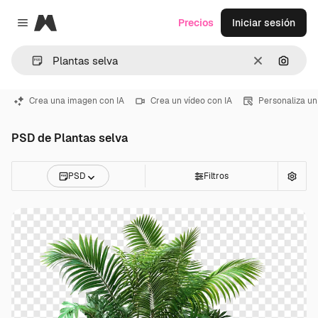
Magnific
Precios
Iniciar sesión
Close menu
Borrar
Buscar
Crea una imagen con IA
Crea un vídeo con IA
Personaliza un
PSD de Plantas selva
PSD
Filtros