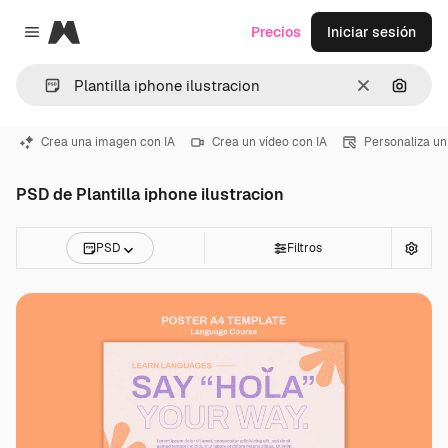
Magnific
Precios
Iniciar sesión
Close menu
Borrar
Buscar
Crea una imagen con IA
Crea un vídeo con IA
Personaliza un
PSD de Plantilla iphone ilustracion
PSD
Filtros