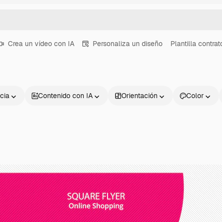
Crea un vídeo con IA
Personaliza un diseño
Plantilla contrat
cia
Contenido con IA
Orientación
Color
Productos
Información úti