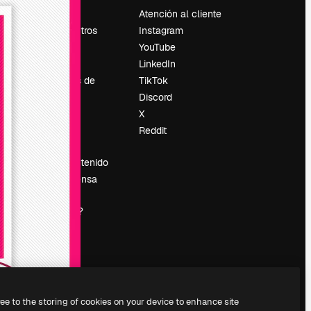
Precios
Atención al cliente
Sobre nosotros
Instagram
Reviews
YouTube
Empleo
LinkedIn
Tendencias de
TikTok
búsqueda
Discord
Blog
X
es
Eventos
Reddit
Slidesgo
Vender contenido
Sala de prensa
¿Buscas
magnific.ai?
ree to the storing of cookies on your device to enhance site