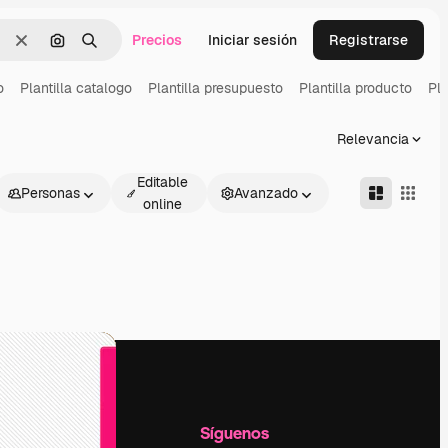
Precios
Iniciar sesión
Registrarse
Borrar
Buscar por imagen
Buscar
o
Plantilla catalogo
Plantilla presupuesto
Plantilla producto
Pla
Relevancia
Editable
Personas
Avanzado
online
l
Empresa
Síguenos