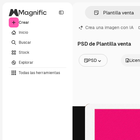
Crear
Crea una imagen con IA
Inicio
Buscar
PSD de Plantilla venta
Stock
PSD
Licen
Explorar
Todas las imágenes
Todas las herramientas
Vectores
Ilustraciones
Fotos
PSD
Plantillas
Mockups
Vídeos
Clips de vídeo
Motion graphics
Plantillas de vídeos
Iconos
Modelos 3D
Fuentes