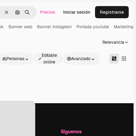
Precios
Iniciar sesión
Registrarse
Borrar
Buscar por imagen
Buscar
ok
Banner web
Banner instagram
Portada youtube
Marketing d
Relevancia
Editable
Personas
Avanzado
online
l
Empresa
Síguenos