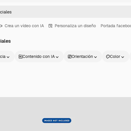
Crea un vídeo con IA
Personaliza un diseño
Portada facebo
iales
cia
Contenido con IA
Orientación
Color
Productos
Información úti