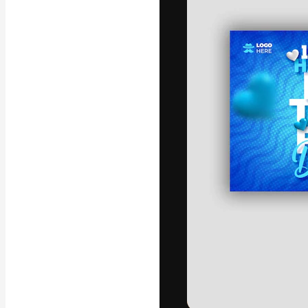
La plataforma cr
trabajo. Más de
entre creativos
estudios.
Español
Copyright © 2010