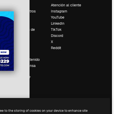
Precios
Atención al cliente
Sobre nosotros
Instagram
Reviews
YouTube
Empleo
LinkedIn
Tendencias de
TikTok
búsqueda
Discord
Blog
X
es
Eventos
Reddit
Slidesgo
Vender contenido
Sala de prensa
¿Buscas
magnific.ai?
ree to the storing of cookies on your device to enhance site