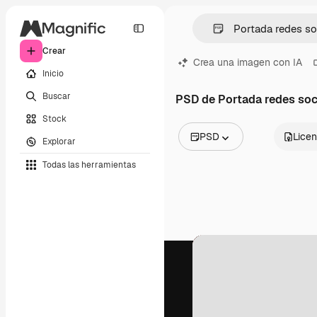
Crear
Crea una imagen con IA
Inicio
Buscar
PSD de Portada redes soc
Stock
PSD
Licen
Explorar
Todas las imágenes
Todas las herramientas
Vectores
Ilustraciones
Fotos
PSD
Plantillas
Mockups
Vídeos
Clips de vídeo
Motion graphics
Plantillas de vídeos
Iconos
Modelos 3D
Fuentes