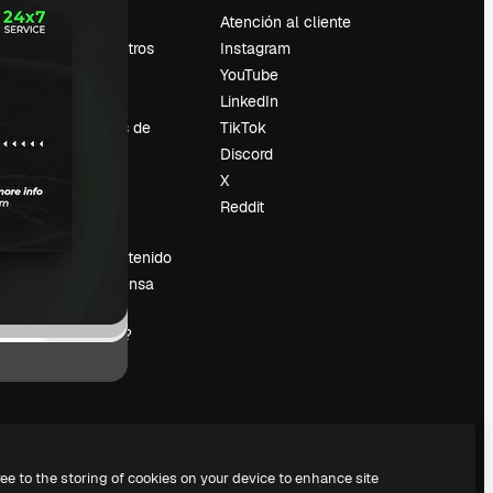
Precios
Atención al cliente
Sobre nosotros
Instagram
Reviews
YouTube
Empleo
LinkedIn
Tendencias de
TikTok
búsqueda
Discord
Blog
X
es
Eventos
Reddit
Slidesgo
Vender contenido
Sala de prensa
¿Buscas
magnific.ai?
ree to the storing of cookies on your device to enhance site