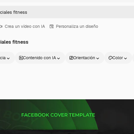
Crea un vídeo con IA
Personaliza un diseño
ales fitness
cia
Contenido con IA
Orientación
Color
Productos
Información úti