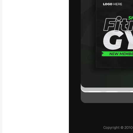
La plataforma cr
trabajo. Más de
entre creativos
estudios.
Español
Copyright © 2010