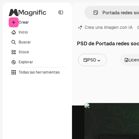
Crear
Crea una imagen con IA
Inicio
Buscar
PSD de Portada redes soci
Stock
PSD
Licen
Explorar
Todas las imágenes
Todas las herramientas
Vectores
Ilustraciones
Fotos
PSD
Plantillas
Mockups
Vídeos
Clips de vídeo
Motion graphics
Plantillas de vídeos
Iconos
Modelos 3D
Fuentes