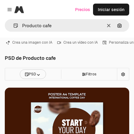
Magnific
Precios
Iniciar sesión
Close menu
Borrar
Buscar
Crea una imagen con IA
Crea un vídeo con IA
Personaliza un
PSD de Producto cafe
PSD
Filtros