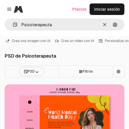
Magnific
Precios
Iniciar sesión
Close menu
Borrar
Buscar
Crea una imagen con IA
Crea un vídeo con IA
Personaliza un
PSD de Psicoterapeuta
PSD
Filtros