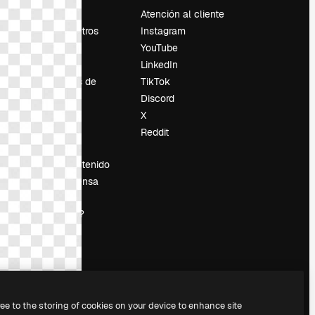
Precios
Atención al cliente
Sobre nosotros
Instagram
Reviews
YouTube
Empleo
LinkedIn
Tendencias de
TikTok
búsqueda
Discord
Blog
X
es
Eventos
Reddit
Slidesgo
Vender contenido
Sala de prensa
¿Buscas
magnific.ai?
ree to the storing of cookies on your device to enhance site