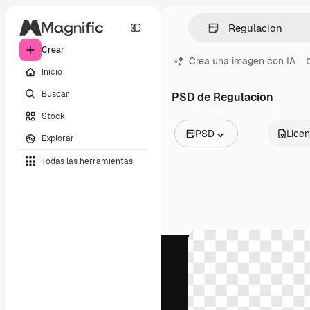
Crear
Crea una imagen con IA
Inicio
Buscar
PSD de Regulacion
Stock
PSD
Licen
Explorar
Todas las imágenes
Todas las herramientas
Vectores
Ilustraciones
Fotos
PSD
Plantillas
Mockups
Vídeos
Clips de vídeo
Motion graphics
Plantillas de vídeos
Iconos
Modelos 3D
Fuentes