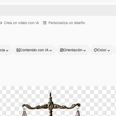
Crea un vídeo con IA
Personaliza un diseño
cia
Contenido con IA
Orientación
Color
Productos
Información úti