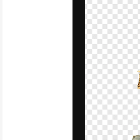
La plataforma cr
trabajo. Más de
entre creativos
estudios.
Español
Copyright © 2010