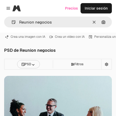
Magnific
Precios
Iniciar sesión
Close menu
Borrar
Buscar
Crea una imagen con IA
Crea un vídeo con IA
Personaliza un
PSD de Reunion negocios
PSD
Filtros