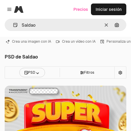
Magnific
Precios
Iniciar sesión
Close menu
Borrar
Buscar
Crea una imagen con IA
Crea un vídeo con IA
Personaliza un
PSD de Saldao
PSD
Filtros