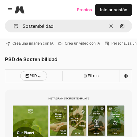
Magnific
Precios
Iniciar sesión
Close menu
Borrar
Buscar
Crea una imagen con IA
Crea un vídeo con IA
Personaliza un
PSD de Sostenibilidad
PSD
Filtros