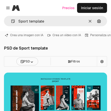
Magnific
Precios
Iniciar sesión
Close menu
Borrar
Buscar
Crea una imagen con IA
Crea un vídeo con IA
Personaliza un
PSD de Sport template
PSD
Filtros