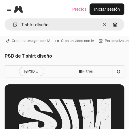
Magnific
Precios
Iniciar sesión
Close menu
Borrar
Buscar
Crea una imagen con IA
Crea un vídeo con IA
Personaliza un
PSD de T shirt diseño
PSD
Filtros