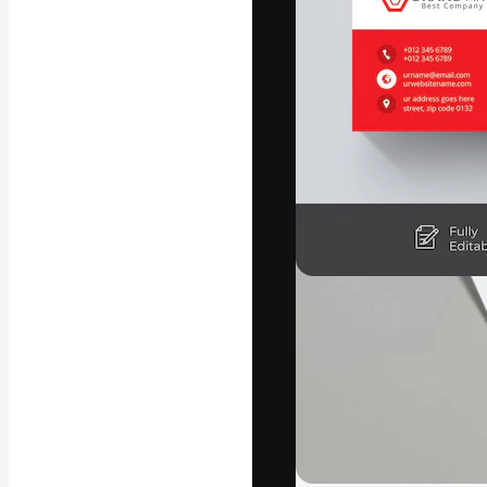
La plataforma cr
trabajo. Más de
entre creativos
estudios.
Español
Copyright © 2010