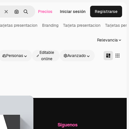
Precios
Iniciar sesión
Registrarse
Borrar
Buscar por imagen
Buscar
arjetas presentacion
Branding
Tarjeta presentacion
Tarjetas per
Relevancia
Editable
Personas
Avanzado
online
l
Empresa
Síguenos