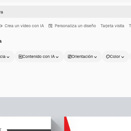
Crea un vídeo con IA
Personaliza un diseño
Tarjeta visita
T
a
cia
Contenido con IA
Orientación
Color
Productos
Información úti