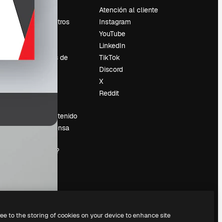
Precios
Atención al cliente
Sobre nosotros
Instagram
Reviews
YouTube
Empleo
LinkedIn
Tendencias de
TikTok
búsqueda
Discord
Blog
X
es
Eventos
Reddit
Slidesgo
Vender contenido
Sala de prensa
¿Buscas
magnific.ai?
ree to the storing of cookies on your device to enhance site