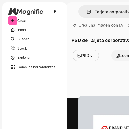
Crear
Crea una imagen con IA
Inicio
Buscar
PSD de Tarjeta corporativ
Stock
PSD
Licen
Explorar
Todas las imágenes
Todas las herramientas
Vectores
Ilustraciones
Fotos
PSD
Plantillas
Mockups
Vídeos
Clips de vídeo
Motion graphics
Plantillas de vídeos
Iconos
Modelos 3D
Fuentes