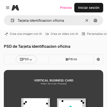
Magnific
Precios
Iniciar sesión
Close menu
Borrar
Buscar
Crea una imagen con IA
Crea un vídeo con IA
Personaliza un
PSD de Tarjeta identificacion oficina
PSD
Filtros