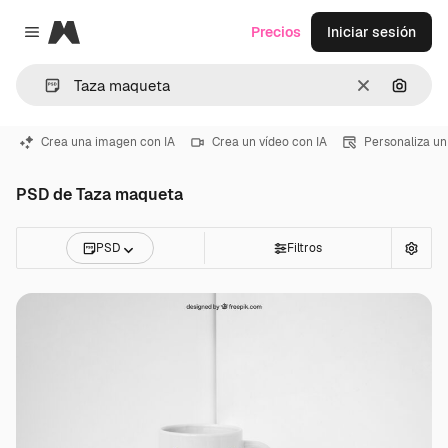
Magnific
Precios
Iniciar sesión
Close menu
Borrar
Buscar
Crea una imagen con IA
Crea un vídeo con IA
Personaliza un
PSD de Taza maqueta
PSD
Filtros