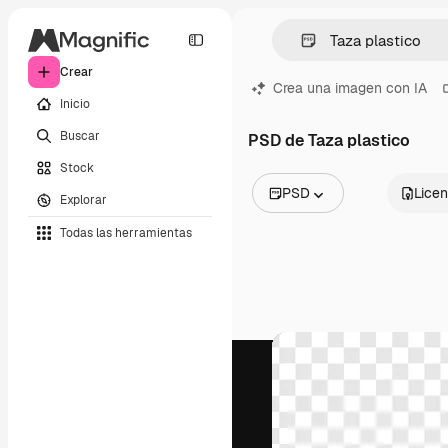
Crear
Crea una imagen con IA
Inicio
Buscar
PSD de Taza plastico
Stock
PSD
Licen
Explorar
Todas las imágenes
Todas las herramientas
Vectores
Ilustraciones
Fotos
PSD
Plantillas
Mockups
Vídeos
Clips de vídeo
Motion graphics
Plantillas de vídeos
Iconos
Modelos 3D
Fuentes