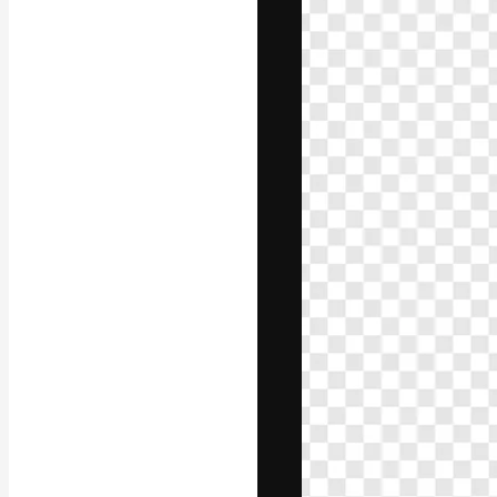
La plataforma cr
trabajo. Más de
entre creativos
estudios.
Español
Copyright © 2010