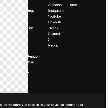
Precios
Atención al cliente
Sobre nosotros
Instagram
Reviews
YouTube
Empleo
LinkedIn
Tendencias de
TikTok
búsqueda
Discord
Blog
X
es
Eventos
Reddit
Slidesgo
Vender contenido
Sala de prensa
¿Buscas
magnific.ai?
ree to the storing of cookies on your device to enhance site