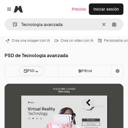
Magnific
Precios
Iniciar sesión
Close menu
Borrar
Buscar
Crea una imagen con IA
Crea un vídeo con IA
Personaliza un
PSD de Tecnologia avanzada
PSD
Filtros