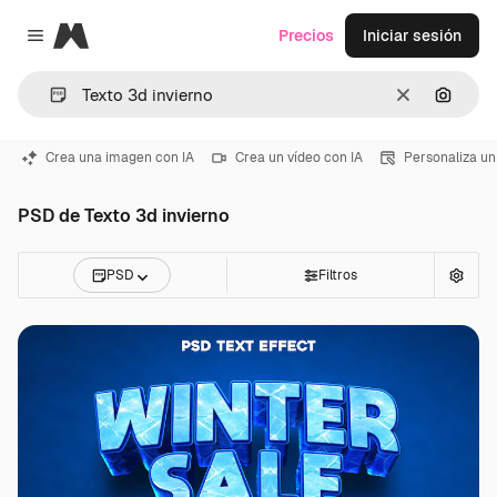
Magnific
Precios
Iniciar sesión
Close menu
Borrar
Buscar
Crea una imagen con IA
Crea un vídeo con IA
Personaliza un
PSD de Texto 3d invierno
PSD
Filtros