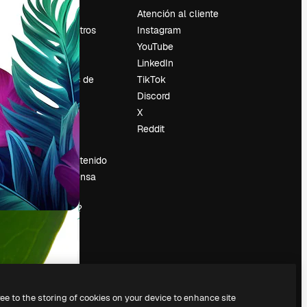
Precios
Atención al cliente
Sobre nosotros
Instagram
Reviews
YouTube
Empleo
LinkedIn
Tendencias de
TikTok
búsqueda
Discord
Blog
X
es
Eventos
Reddit
Slidesgo
Vender contenido
Sala de prensa
¿Buscas
magnific.ai?
ree to the storing of cookies on your device to enhance site