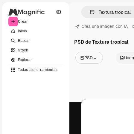
Crear
Crea una imagen con IA
Inicio
Buscar
PSD de Textura tropical
Stock
PSD
Licen
Explorar
Todas las imágenes
Todas las herramientas
Vectores
Ilustraciones
Fotos
PSD
Plantillas
Mockups
Vídeos
Clips de vídeo
Motion graphics
Plantillas de vídeos
Iconos
Modelos 3D
Fuentes