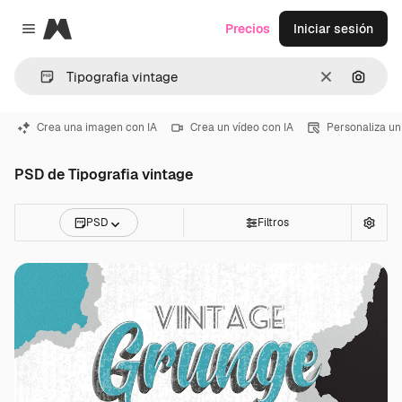
Magnific
Precios
Iniciar sesión
Close menu
Borrar
Buscar
Crea una imagen con IA
Crea un vídeo con IA
Personaliza un
PSD de Tipografia vintage
PSD
Filtros