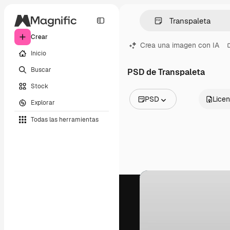
Crear
Crea una imagen con IA
Inicio
Buscar
PSD de Transpaleta
Stock
PSD
Licen
Explorar
Todas las imágenes
Todas las herramientas
Vectores
Ilustraciones
Fotos
PSD
Plantillas
Mockups
Vídeos
Clips de vídeo
Motion graphics
Plantillas de vídeos
Iconos
Modelos 3D
Fuentes