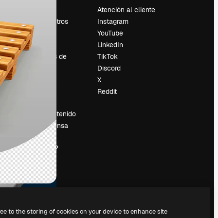
Precios
Atención al cliente
Sobre nosotros
Instagram
Reviews
YouTube
Empleo
LinkedIn
Tendencias de
TikTok
búsqueda
Discord
Blog
X
es
Eventos
Reddit
Slidesgo
Vender contenido
Sala de prensa
¿Buscas
magnific.ai?
ree to the storing of cookies on your device to enhance site