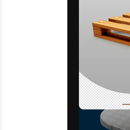
La plataforma cr
trabajo. Más de
entre creativos
estudios.
Español
Copyright © 2010