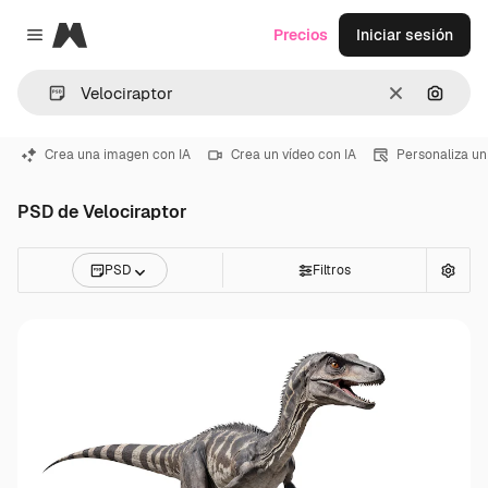
Magnific
Precios
Iniciar sesión
Close menu
Borrar
Buscar
Crea una imagen con IA
Crea un vídeo con IA
Personaliza un
PSD de Velociraptor
PSD
Filtros