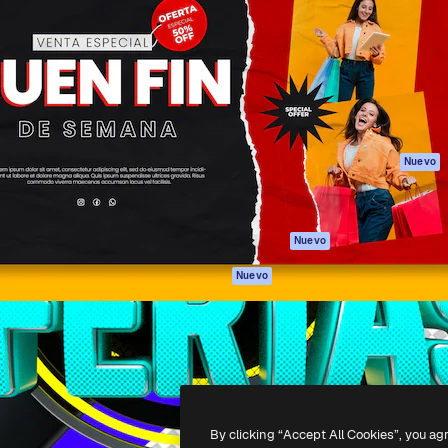
eativa para dirigir tu mejor
Spaces
Academy
 un millón de suscriptores
Asistente de IA
Documentación
, empresas, agencias y
Generador de
Soporte
imágenes
Términos de uso
Generador de
Política de
vídeos
privacidad
Texto a voz
Originales
Nuevo
Contenido de
Política de cooki
stock
Centro de
MCP para
confianza
Nuevo
Claude/ChatGPT
Afiliados
Agentes
Nuevo
Empresas
API
App móvil
Todas las
herramientas
-
2026
Freepik Company S.L.U.
Todos los derechos reservados
.
By clicking “Accept All Cookies”, you ag