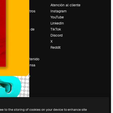
Precios
Atención al cliente
Sobre nosotros
Instagram
Reviews
YouTube
Empleo
LinkedIn
Tendencias de
TikTok
búsqueda
Discord
Blog
X
es
Eventos
Reddit
Slidesgo
Vender contenido
Sala de prensa
¿Buscas
magnific.ai?
ree to the storing of cookies on your device to enhance site