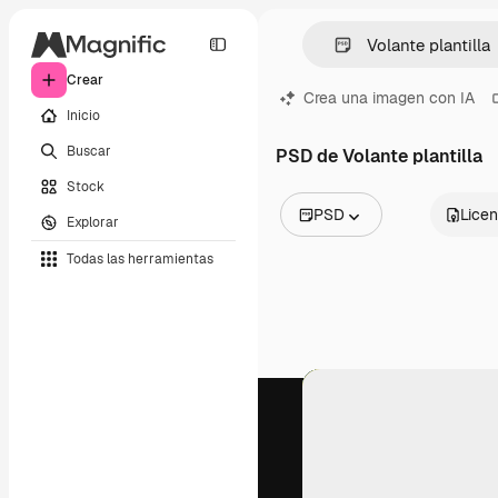
Crear
Crea una imagen con IA
Inicio
Buscar
PSD de Volante plantilla
Stock
PSD
Licen
Explorar
Todas las imágenes
Todas las herramientas
Vectores
Ilustraciones
Fotos
PSD
Plantillas
Mockups
Vídeos
Clips de vídeo
Motion graphics
Plantillas de vídeos
Iconos
Modelos 3D
Fuentes