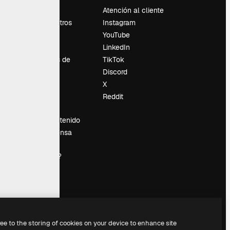
Precios
Atención al cliente
Sobre nosotros
Instagram
Reviews
YouTube
Empleo
LinkedIn
Tendencias de
TikTok
búsqueda
Discord
Blog
X
es
Eventos
Reddit
Slidesgo
Vender contenido
Sala de prensa
¿Buscas
magnific.ai?
ree to the storing of cookies on your device to enhance site