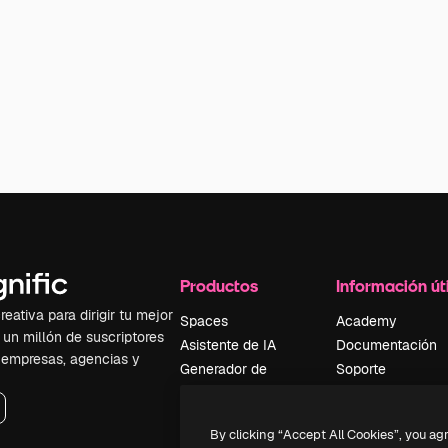
Productos
Información úti
eativa para dirigir tu mejor
Spaces
Academy
 un millón de suscriptores
Asistente de IA
Documentación
, empresas, agencias y
Generador de
Soporte
imágenes
Términos de uso
Generador de
Política de
By clicking “Accept All Cookies”, you ag
vídeos
privacidad