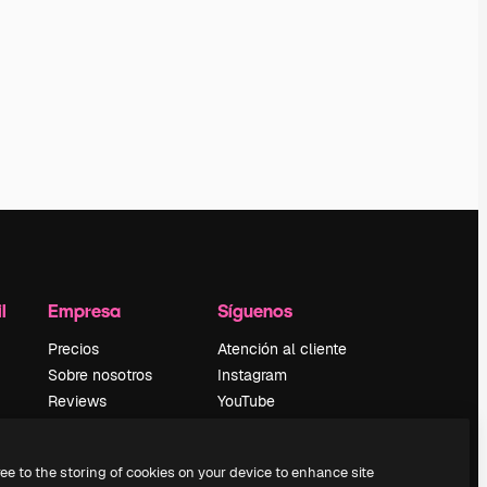
l
Empresa
Síguenos
Precios
Atención al cliente
Sobre nosotros
Instagram
Reviews
YouTube
Empleo
LinkedIn
Tendencias de
TikTok
ree to the storing of cookies on your device to enhance site
búsqueda
Discord