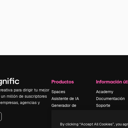
Productos
Información úti
eativa para dirigir tu mejor
Spaces
Academy
 un millón de suscriptores
Asistente de IA
Documentación
, empresas, agencias y
Generador de
Soporte
imágenes
Términos de uso
Generador de
Política de
By clicking “Accept All Cookies”, you ag
vídeos
privacidad