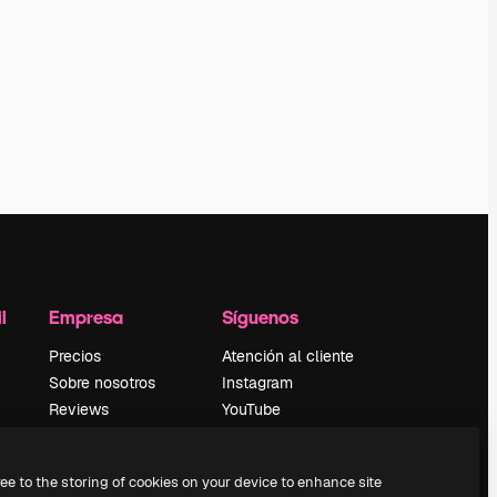
l
Empresa
Síguenos
Precios
Atención al cliente
Sobre nosotros
Instagram
Reviews
YouTube
Empleo
LinkedIn
Tendencias de
TikTok
ree to the storing of cookies on your device to enhance site
búsqueda
Discord