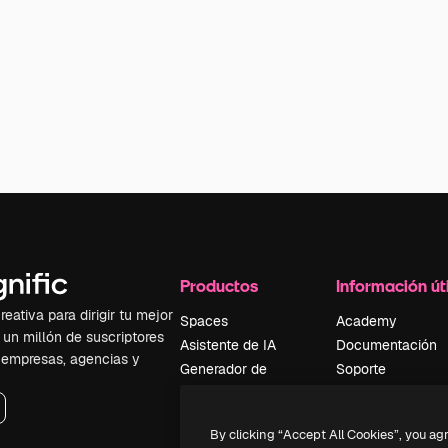
Productos
Información úti
eativa para dirigir tu mejor
Spaces
Academy
 un millón de suscriptores
Asistente de IA
Documentación
, empresas, agencias y
Generador de
Soporte
imágenes
Términos de uso
Generador de
Política de
By clicking “Accept All Cookies”, you ag
vídeos
privacidad