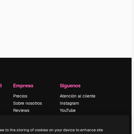
l
Empresa
Síguenos
Precios
Atención al cliente
Sobre nosotros
Instagram
Reviews
YouTube
Empleo
LinkedIn
Tendencias de
TikTok
ree to the storing of cookies on your device to enhance site
búsqueda
Discord