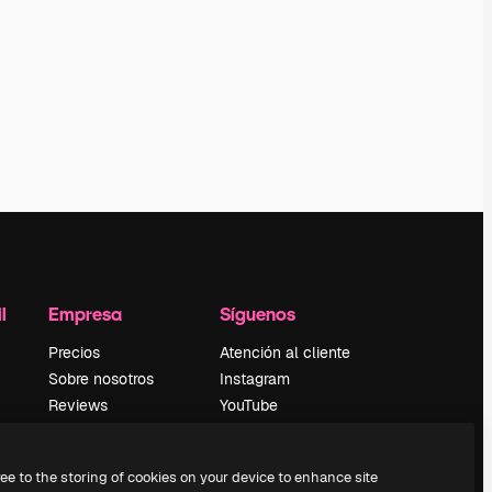
l
Empresa
Síguenos
Precios
Atención al cliente
Sobre nosotros
Instagram
Reviews
YouTube
Empleo
LinkedIn
Tendencias de
TikTok
ree to the storing of cookies on your device to enhance site
búsqueda
Discord