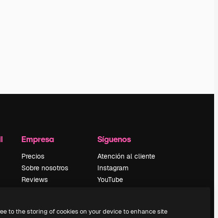
l
Empresa
Síguenos
Precios
Atención al cliente
Sobre nosotros
Instagram
Reviews
YouTube
Empleo
LinkedIn
Tendencias de
TikTok
ree to the storing of cookies on your device to enhance site
búsqueda
Discord