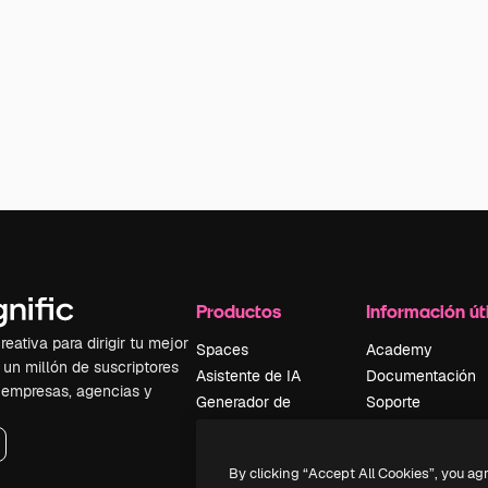
Productos
Información úti
eativa para dirigir tu mejor
Spaces
Academy
 un millón de suscriptores
Asistente de IA
Documentación
, empresas, agencias y
Generador de
Soporte
imágenes
Términos de uso
Generador de
Política de
By clicking “Accept All Cookies”, you ag
vídeos
privacidad