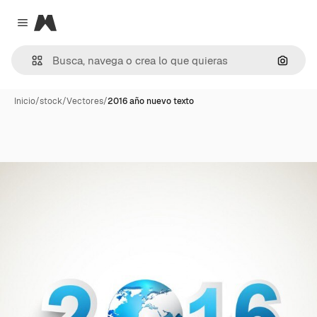
Magnific
Close menu
Buscar
Inicio
/
stock
/
Vectores
/
2016 año nuevo texto