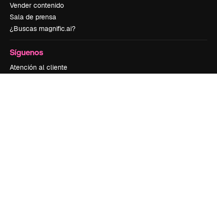
Vender contenido
Sala de prensa
¿Buscas magnific.ai?
Síguenos
Atención al cliente
Instagram
YouTube
LinkedIn
TikTok
Discord
X
Reddit
Copyright © 2010-
2026
Freepik Company S.L.U.
Todos los derechos
reservados
.