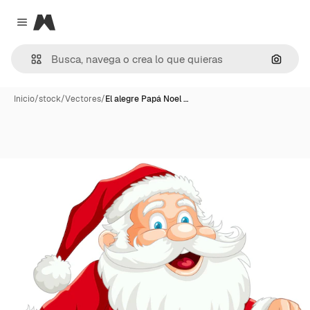
Magnific
Close menu
Buscar
Inicio
/
stock
/
Vectores
/
El alegre Papá Noel …