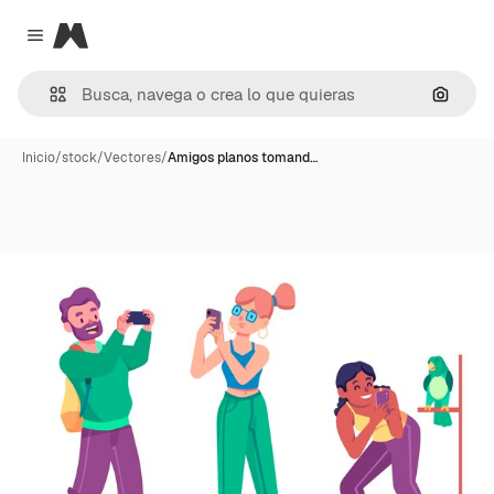
Magnific
Close menu
Buscar
Inicio
/
stock
/
Vectores
/
Amigos planos tomand…