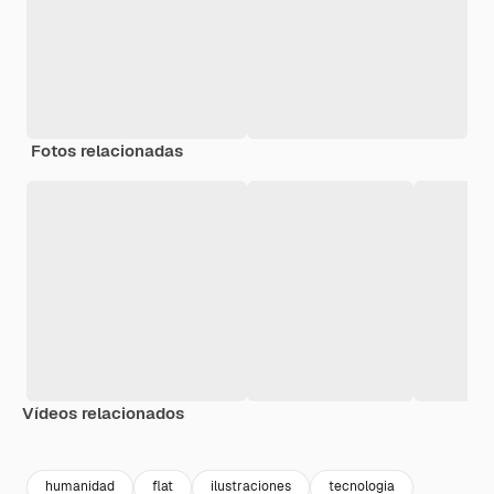
Fotos relacionadas
Vídeos relacionados
Premium
Premium
Premium
Premium
humanidad
flat
ilustraciones
tecnologia