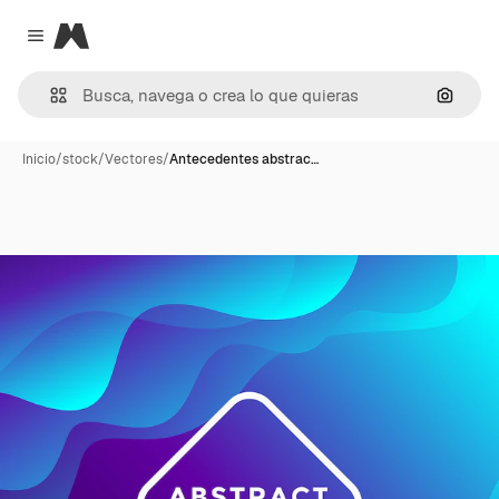
Magnific
Close menu
Buscar
Inicio
/
stock
/
Vectores
/
Antecedentes abstrac…