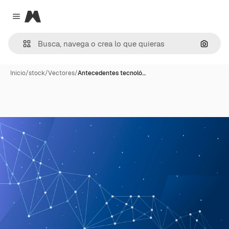
Magnific
Close menu
Buscar
Inicio
/
stock
/
Vectores
/
Antecedentes tecnoló…