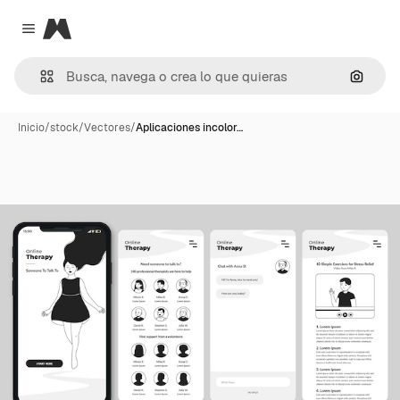
Magnific
Close menu
Buscar
Inicio
/
stock
/
Vectores
/
Aplicaciones incolor…