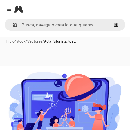
Magnific
Close menu
Buscar
Inicio
/
stock
/
Vectores
/
Aula futurista, los …