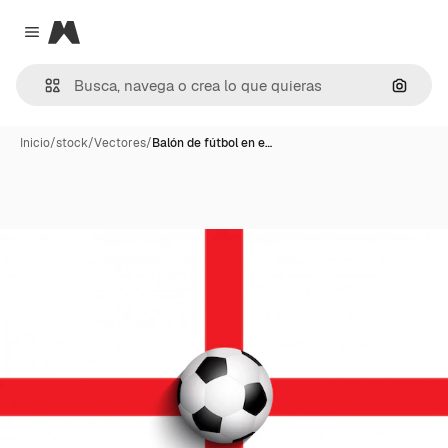
Magnific
Close menu
Buscar
Inicio
/
stock
/
Vectores
/
Balón de fútbol en e…