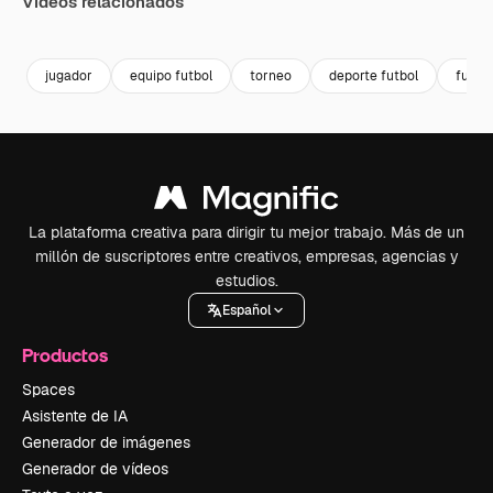
Vídeos relacionados
Premium
Premium
Premium
Premium
jugador
equipo futbol
torneo
deporte futbol
futbol
La plataforma creativa para dirigir tu mejor trabajo. Más de un
millón de suscriptores entre creativos, empresas, agencias y
estudios.
Español
Productos
Spaces
Asistente de IA
Generador de imágenes
Generador de vídeos